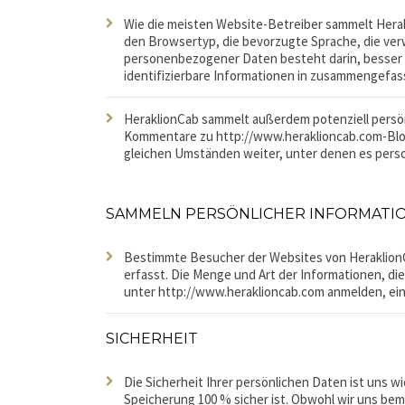
Wie die meisten Website-Betreiber sammelt Herak
den Browsertyp, die bevorzugte Sprache, die ve
personenbezogener Daten besteht darin, besser z
identifizierbare Informationen in zusammengefass
HeraklionCab sammelt außerdem potenziell persönl
Kommentare zu http://www.heraklioncab.com-Blog
gleichen Umständen weiter, unter denen es per
SAMMELN PERSÖNLICHER INFORMATI
Bestimmte Besucher der Websites von HeraklionCa
erfasst. Die Menge und Art der Informationen, die
unter http://www.heraklioncab.com anmelden, ei
SICHERHEIT
Die Sicherheit Ihrer persönlichen Daten ist uns 
Speicherung 100 % sicher ist. Obwohl wir uns be