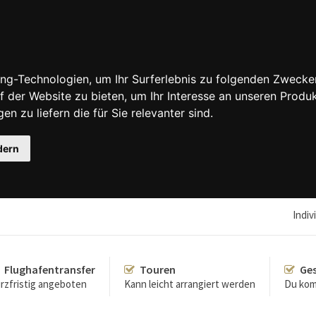
ng-Technologien, um Ihr Surferlebnis zu folgenden Zwecke
f der Website zu bieten
,
um Ihr Interesse an unseren Produ
en zu liefern die für Sie relevanter sind
.
dern
Indiv
Flughafentransfer
Touren
Ges
rzfristig angeboten
Kann leicht arrangiert werden
Du kom