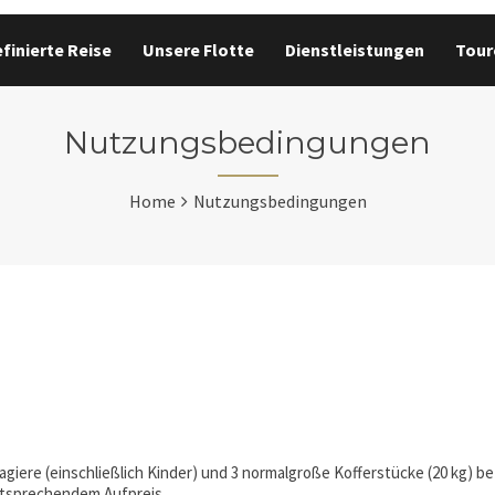
finierte Reise
Unsere Flotte
Dienstleistungen
Tour
Nutzungsbedingungen
Home
Nutzungsbedingungen
giere (einschließlich Kinder) und 3 normalgroße Kofferstücke (20 kg) b
entsprechendem Aufpreis.