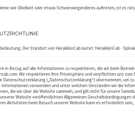
bleme wie Übelkeit oder etwas Schwerwiegenderes auftreten, ist es rats
TZRICHTLINIE
Bedeutung. Der Standort von HeraklionCab lautet: HeraklionCab - Spinalo
phäre in Bezug auf alle Informationen zu respektieren, die wir beim Betr
ioncab.com. Wir respektieren Ihre Privatsphäre und verpflichten uns zu
ese Datenschutzerklärung („Datenschutzerklärung“) übernommen, um zu 
 Informationen verwenden und unter welchen Umständen wir die Inform
ionen, die wir über die Website sammeln, und gilt nicht für unsere Sam
unserer Website veröffentlichten Allgemeinen Geschäftsbedingungen die 
ren Aktivitäten beim Besuch unserer Website kann es erforderlich sein