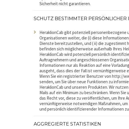
Sicherheit nicht garantieren.
SCHUTZ BESTIMMTER PERSÖNLICHER
HeraklionCab gibt potenziell personenbezogene u
Organisationen weiter, die (i) diese Information
Dienste bereitzustellen, und ( ii) die zugestimm
befinden sich möglicherweise außerhalb Ihres He
HeraklionCab wird potenziell persönlich identifi
Auftragnehmern und angeschlossenen Organisatione
Informationen nur als Reaktion auf eine Vorladu
ausgeht, dass dies der Fall ist vernünftigerweise
Wenn Sie ein registrierter Benutzer von http://w
senden, um Sie über neue Funktionen zu informie
HeraklionCab und unseren Produkten. Wir nutzen 
Mails auf ein Minimum zu beschränken. Wenn Sie u
das Recht vor, diese zu veröffentlichen, um Ihre 
vernünftigerweise notwendigen Maßnahmen, um si
und persönlich identifizierender Informationen z
AGGREGIERTE STATISTIKEN