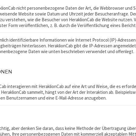
lionCab nicht personenbezogene Daten der Art, die Webbrowser und Ser
rweisende Website sowie Datum und Uhrzeit jeder Besucheranfrage. Der
u verstehen, wie die Besucher von HeraklionCab die Website nutzen. Vo
ter Form veröffentlichen, z. B. durch die Veröffentlichung eines Berich
ich identifizierbare Informationen wie Internet Protocol (IP)-Adresse
beiträgen hinterlassen. HeraklionCab gibt die IP-Adressen angemeld
sonenbezogene Daten wie unten beschrieben verwendet und offenlegt.
ONEN
b interagieren mit HeraklionCab auf eine Art und Weise, die es erfor
 HeraklionCab sammelt, hängt von der Art der Interaktion ab. Beispielswe
nen Benutzernamen und eine E-Mail-Adresse anzugeben.
wichtig, aber denken Sie daran, dass keine Methode der Übertragung übe
mühen, Ihre personenbezogenen Daten mit kommerziell akzeptablen Mitt