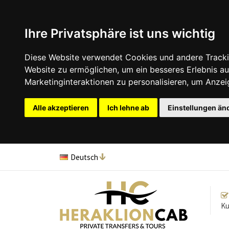
Ihre Privatsphäre ist uns wichtig
Diese Website verwendet Cookies und andere Tracki
Website zu ermöglichen
,
um ein besseres Erlebnis au
Marketinginteraktionen zu personalisieren
,
um Anzeig
Alle akzeptieren
Ich lehne ab
Einstellungen än
Deutsch
English
Francais
русский
Italiano
Ku