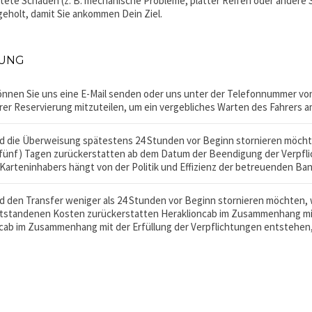
tete Schäden (z. B. mechanische Probleme, platter Reifen oder andere S
eholt, damit Sie ankommen Dein Ziel.
RUNG
 können Sie uns eine E-Mail senden oder uns unter der Telefonnummer vo
rer Reservierung mitzuteilen, um ein vergebliches Warten des Fahrers 
nd die Überweisung spätestens 24 Stunden vor Beginn stornieren möcht
(fünf) Tagen zurückerstatten ab dem Datum der Beendigung der Verpfli
arteninhabers hängt von der Politik und Effizienz der betreuenden Ban
nd den Transfer weniger als 24 Stunden vor Beginn stornieren möchten,
ntstandenen Kosten zurückerstatten Heraklioncab im Zusammenhang mit 
ncab im Zusammenhang mit der Erfüllung der Verpflichtungen entstehen