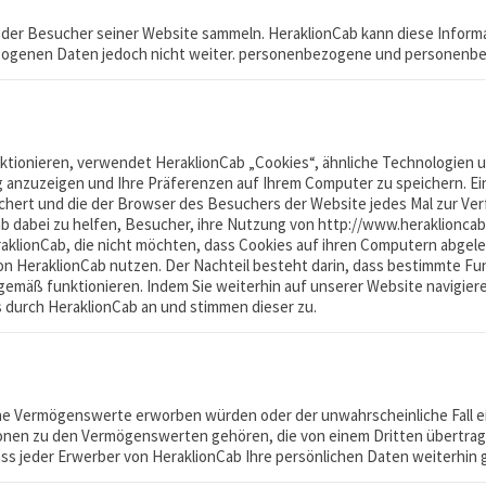
n der Besucher seiner Website sammeln. HeraklionCab kann diese Informa
ezogenen Daten jedoch nicht weiter. personenbezogene und personenb
ektionieren, verwendet HeraklionCab „Cookies“, ähnliche Technologien u
anzuzeigen und Ihre Präferenzen auf Ihrem Computer zu speichern. Ein 
ert und die der Browser des Besuchers der Website jedes Mal zur Ver
 dabei zu helfen, Besucher, ihre Nutzung von http://www.heraklioncab
raklionCab, die nicht möchten, dass Cookies auf ihren Computern abgele
von HeraklionCab nutzen. Der Nachteil besteht darin, dass bestimmte F
emäß funktionieren. Indem Sie weiterhin auf unserer Website navigiere
 durch HeraklionCab an und stimmen dieser zu.
ne Vermögenswerte erworben würden oder der unwahrscheinliche Fall ein
onen zu den Vermögenswerten gehören, die von einem Dritten übertrag
s jeder Erwerber von HeraklionCab Ihre persönlichen Daten weiterhin g