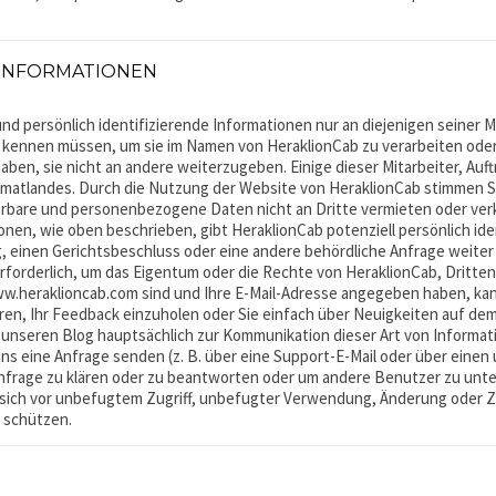
 INFORMATIONEN
nd persönlich identifizierende Informationen nur an diejenigen seiner 
en kennen müssen, um sie im Namen von HeraklionCab zu verarbeiten ode
t haben, sie nicht an andere weiterzugeben. Einige dieser Mitarbeiter, 
imatlandes. Durch die Nutzung der Website von HeraklionCab stimmen Sie
zierbare und personenbezogene Daten nicht an Dritte vermieten oder ver
n, wie oben beschrieben, gibt HeraklionCab potenziell persönlich iden
ng, einen Gerichtsbeschluss oder eine andere behördliche Anfrage weit
 erforderlich, um das Eigentum oder die Rechte von HeraklionCab, Dritten
ww.heraklioncab.com sind und Ihre E-Mail-Adresse angegeben haben, kan
ren, Ihr Feedback einzuholen oder Sie einfach über Neuigkeiten auf dem
unseren Blog hauptsächlich zur Kommunikation dieser Art von Informati
ns eine Anfrage senden (z. B. über eine Support-E-Mail oder über eine
Anfrage zu klären oder zu beantworten oder um andere Benutzer zu unter
ch vor unbefugtem Zugriff, unbefugter Verwendung, Änderung oder Zers
u schützen.